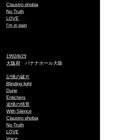
Claustro phobia
​No Truth
​LOVE
I'm in pain
1992/8/29
大阪府
バナナホール大阪
記憶の破片
Blinding light
Dune
​Entichers
追憶の情景
With Silence
Claustro phobia
​No Truth
LOVE
Voice