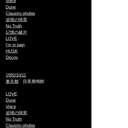
Voice
Dune
Claustro phobia
追憶の情景
​No Truth
記憶の
破片
LOVE
I'm in pain
HUSK
​Decoy
1992/10/11
東京都
目黒鹿鳴館
LOVE
Dune
Voice
追憶の情景
​No Truth
Claustro phobia