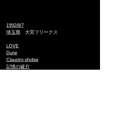
1992/8/7
埼玉県
大宮フリークス
LOVE
Dune
Claustro phobia
記憶の破片
With Silence
​No Truth
LOVE
1992/8/5
神奈川県
ゴーストホール横浜
​I'm in pain