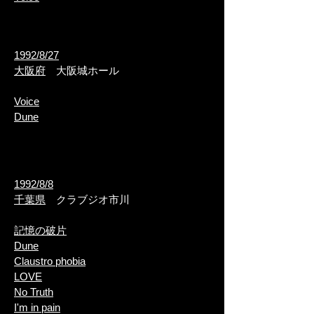
1992/8/27
大阪府
大阪城ホール
Voice
Dune
1992/8/8
千葉県
クラブジオ市川
記憶の破片
Dune
Claustro phobia
LOVE
​No Truth
​I'm in pain