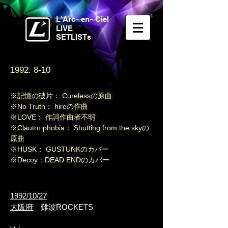
L'Arc
en
Ciel
〜
〜
LIVE
SETLISTs
1992. 8-10
※記憶の破片： Curelessの原曲
※No Truth： hiroの作曲
※LOVE： 作詞作曲者不明
※Clautro phobia： Shutting from the skyの
原曲
※HUSK： GUSTUNKのカバー
※Decoy：DEAD ENDのカバー
1992/10/27
大阪府
難波ROCKETS