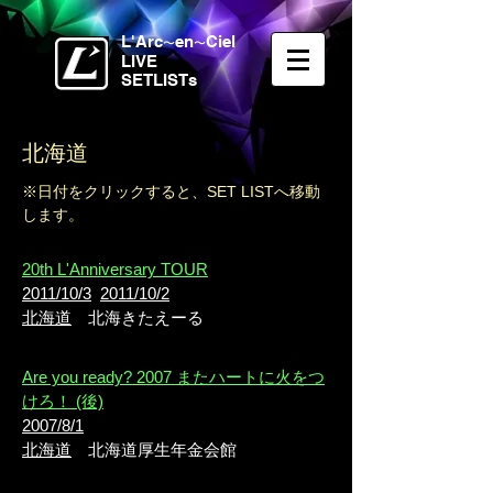
L'Arc
en
Ciel
〜
〜
LIVE
SETLISTs
北海道
※日付をクリックすると、SET LISTへ移動
します。
20th L'Anniversary TOUR
2011/10/3
2011/10/2
北海道
北海きたえーる
Are you ready? 2007 またハートに火をつ
けろ！ (後)
2007/8/1
北海道
北海道厚生年金会館