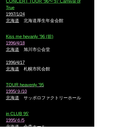
CONCERT TOUR '96〜'97 Carnival of
True
1997/1/24
北海道
北海道厚生年金会館
Kiss me hevanly '96 (前)
1996/4/18
北海道
旭川市公会堂
1996/4/17
北海道
札幌市民会館
TOUR heavenly '95
1995/９/10
北海道
サッポロファクトリーホール
in CLUB 95'
1995/６/5
北海道
金森ホール