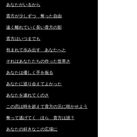
あなたがいるから
貴方が少しずつ 奪った自由
遠く離れていく長い貴方の影
貴方はいつまでも
包まれて歩み出す あなたへと
それはあなたたちの作った世界さ
あなたは優しく手を振る
あなたに巡り会えてよかった
あなたを連れてくのさ
この恋は時を超えて貴方の元に咲かせよう
奪って逃げてく ほら 貴方は誰？
あなたの好きなこの広場に