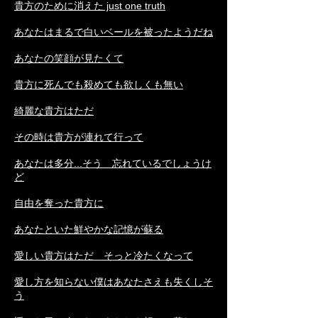
貴方のために消えた just one truth
あなたはまるで白いベールを被ったようだね
あなたの笑顔が見たくて
貴方に死んでも殺めても欲しくも無い
綺麗な貴方はただ
その時は貴方が連れて行って
あなたは多分...そう 忘れているでしょうけ
ど
自由を奪った貴方に
あなたといた鮮やかな記憶が蘇る
愛しい貴方はただ そっと冷たくなって
愛し方を知らない僕はあなたさえも失くしそ
う