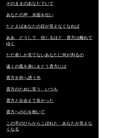
そのままのあなたでいて
あなたの声 水面を伝い
たとえばあなたの目が見えなくなれば
ああ どうして 信じるほど 貴方は離れて
ゆく
ただ表しか見てないあなたに何が判るの
遠くの風を身にまとう貴方には
貴方を外へ誘う光
貴方のために笑う いつも
貴方と出会えて良かった
貴方への心を抱いて
この手のひらからこぼれた あなたが見えな
くなる