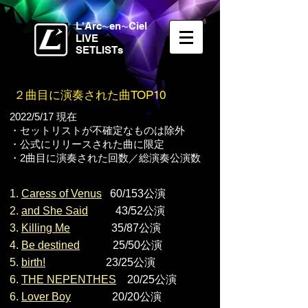
L'Arc
en
Ciel
〜
〜
LIVE
SETLISTs
２曲目に演奏された曲TOP10
2022/5/17
現在
・セットリストが不確定なものは除外
​・公式にリリースされた曲に限定
​・2曲目に演奏された回数／総演奏公演数
1.
Caress of Venus
60/153公演
2.
and She Said
43/52公演
3.
Killing Me
35/87公演
4.
Be destined
25/50公演
5.
birth!
23/25公演
6.
THE NEPENTHES
20/25公演
6.
Lover Boy
20/20公演