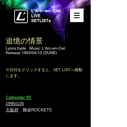
L'Arc
en
Ciel
〜
〜
LIVE
SETLISTs
追憶の情景
Lyrics:hyde Music: L'Arc-en-Ciel
Release:
1993/04/10 (DUNE)
※日付をクリックすると、SET LISTへ移動
します。
Ciel/winter 95'
1995/1/25
大阪府
難波ROCKETS