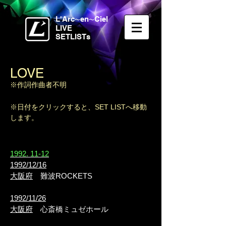
L'Arc
en
Ciel
〜
〜
LIVE
SETLISTs
LOVE
※作詞作曲者不明
※日付をクリックすると、SET LISTへ移動
します。
1992. 11-12
1992/12/16
大阪府
難波ROCKETS
1992/11/26
大阪府
心斎橋ミュゼホール