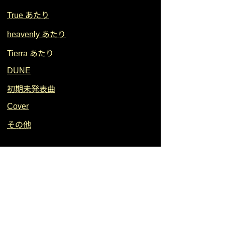
あたり
True
あたり
heavenly
あたり
Tierra
DUNE
初期未発表曲
Cover
その他
Since 2016 @rikumasc, and Special Thanks
for all " Do-L' " !!
Round and Round