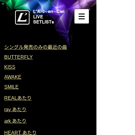
L'Arc
en
Ciel
〜
〜
LIVE
SETLISTs
シングル発売のみの最近の曲
BUTTERFLY
KISS
AWAKE
SMILE
あたり
REAL
あたり
ray
あたり
ark
あたり
HEART