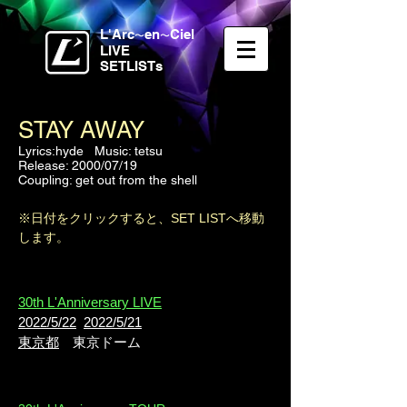
L'Arc
en
Ciel
〜
〜
LIVE
SETLISTs
STAY AWAY
Lyrics:hyde Music: tetsu
Release: 2000/07/19
​Coupling: get out from the shell
※日付をクリックすると、SET LISTへ移動
します。
30th L'Anniversary LIVE
2022/5/22
2022/5/21
東京都
東京ドーム