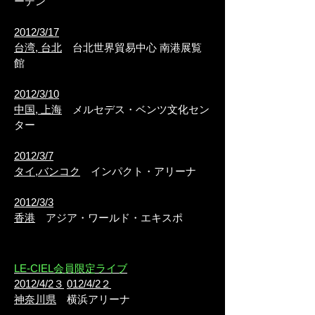
ーデン
2012/3/17
台湾, 台北
台北世界貿易中心 南港展覧
館
2012/3/10
中国, 上海
メルセデス・ベンツ文化セン
ター
2012/3/7
タイ,バンコク
インパクト・アリーナ
2012/3/3
香港
アジア・ワールド・エキスポ
LE-CIEL会員限定ライブ
2012/4/2３
012/4/2２
神奈川県
横浜アリーナ