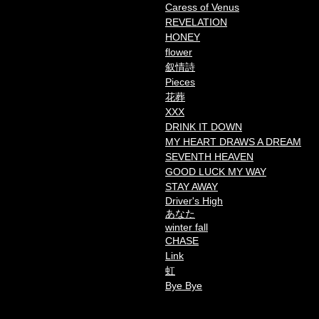
Caress of Venus
REVELATION
HONEY
flower
叙情詩
Pieces
花葬
XXX
DRINK IT DOWN
MY HEART DRAWS A DREAM
SEVENTH HEAVEN
GOOD LUCK MY WAY
STAY AWAY
Driver's High
あなた
winter fall
CHASE
Link
虹
Bye Bye