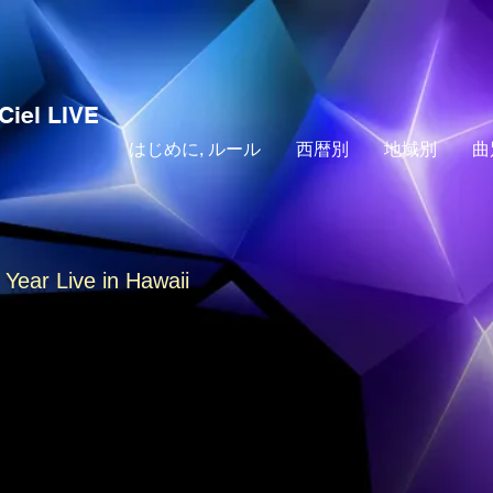
Ciel LIVE
はじめに, ルール
西暦別
地域別
曲
 Year Live in Hawaii