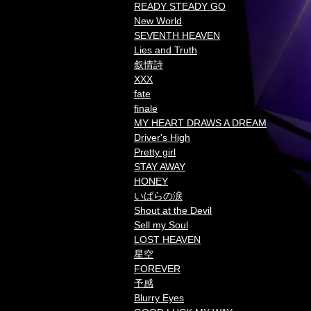
READY STEADY GO
New World
SEVENTH HEAVEN
Lies and Truth
叙情詩
XXX
fate
finale
MY HEART DRAWS A DREAM
Driver's High
Pretty girl
STAY AWAY
HONEY
いばらの涙
Shout at the Devil
Sell my Soul
LOST HEAVEN
星空
FOREVER
予感
Blurry Eyes