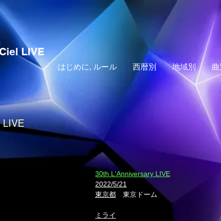
Ciel LIVE
はじめに, ルール
西暦別
地域別
曲
y LIVE
30th L'Anniversary LIVE
2022/5/21
東京都
東京ドーム
ミライ