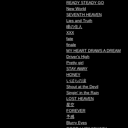
READY STEADY GO
New World
SEVENTH HEAVEN
Lies and Truth
瞳の住人
XXX
fate
finale
MY HEART DRAWS A DREAM
Driver's High
Pretty girl
STAY AWAY
HONEY
いばらの涙
Shout at the Devil
Singin' in the Rain
LOST HEAVEN
星空
FOREVER
予感
Blurry Eyes