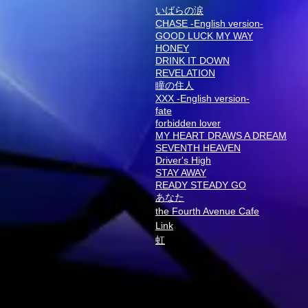
いばらの涙
CHASE -English version-
GOOD LUCK MY WAY
HONEY
DRINK IT DOWN
REVELATION
瞳の住人
XXX -English version-
fate
forbidden lover
MY HEART DRAWS A DREAM
SEVENTH HEAVEN
Driver's High
STAY AWAY
READY STEADY GO
あなた
the Fourth Avenue Cafe
Link
虹