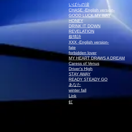
いばらの涙
CHASE -English version-
GOOD LUCK MY WAY
HONEY
DRINK IT DOWN
REVELATION
叙情詩
XXX -English version-
fate
forbidden lover
MY HEART DRAWS A DREAM
Caress of Venus
Driver's High
STAY AWAY
READY STEADY GO
あなた
winter fall
Link
虹