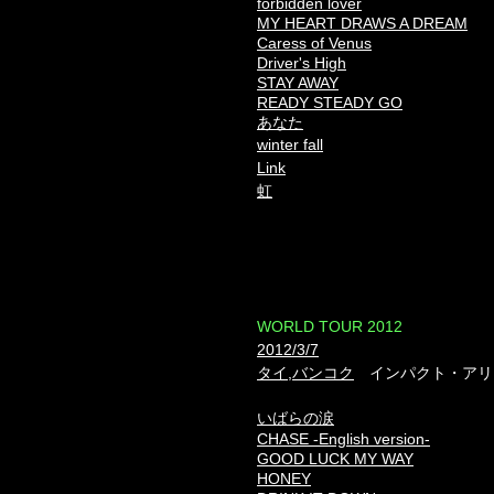
forbidden lover
MY HEART DRAWS A DREAM
Caress of Venus
Driver's High
STAY AWAY
READY STEADY GO
あなた
winter fall
Link
虹
​WORLD TOUR 2012
2012/3/7
タイ,バンコク
インパクト・アリ
いばらの涙
CHASE -English version-
GOOD LUCK MY WAY
HONEY