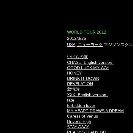
​WORLD TOUR 2012
2012/3/25
USA, ニューヨーク
マジソンスクエ
いばらの涙
CHASE -English version-
GOOD LUCK MY WAY
HONEY
DRINK IT DOWN
REVELATION
叙情詩
XXX -English version-
fate
forbidden lover
MY HEART DRAWS A DREAM
Caress of Venus
Driver's High
STAY AWAY
READY STEADY GO