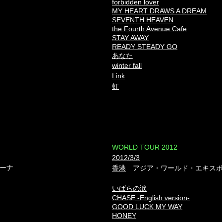
forbidden lover
MY HEART DRAWS A DREAM
SEVENTH HEAVEN
the Fourth Avenue Cafe
STAY AWAY
READY STEADY GO
あなた
winter fall
Link
虹
​WORLD TOUR 2012
2012/3/3
ーナ
香港
アジア・ワールド・エキス
いばらの涙
CHASE -English version-
GOOD LUCK MY WAY
HONEY