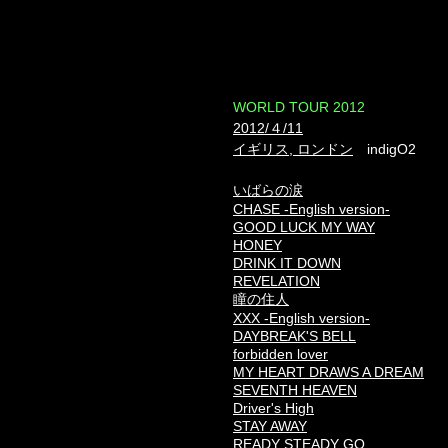
​WORLD TOUR 2012
2012/４/11
イギリス, ロンドン
indigO2
いばらの涙
CHASE -English version-
GOOD LUCK MY WAY
HONEY
DRINK IT DOWN
REVELATION
瞳の住人
XXX -English version-
DAYBREAK'S BELL
forbidden lover
MY HEART DRAWS A DREAM
SEVENTH HEAVEN
Driver's High
STAY AWAY
READY STEADY GO