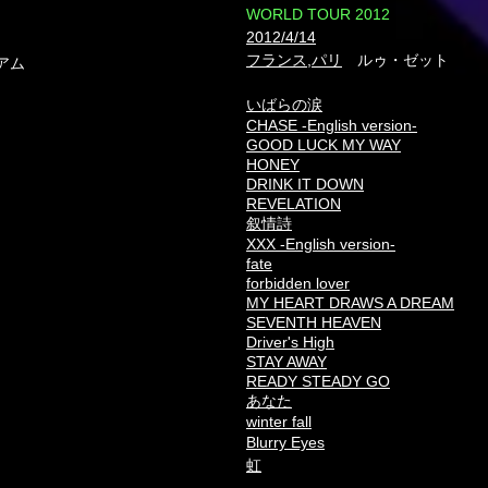
​WORLD TOUR 2012
2012/4/14
フランス,パリ
ルゥ・ゼット
アム
いばらの涙
CHASE -English version-
GOOD LUCK MY WAY
HONEY
DRINK IT DOWN
REVELATION
叙情詩
XXX -English version-
fate
forbidden lover
MY HEART DRAWS A DREAM
SEVENTH HEAVEN
Driver's High
STAY AWAY
READY STEADY GO
あなた
winter fall
Blurry Eyes
虹