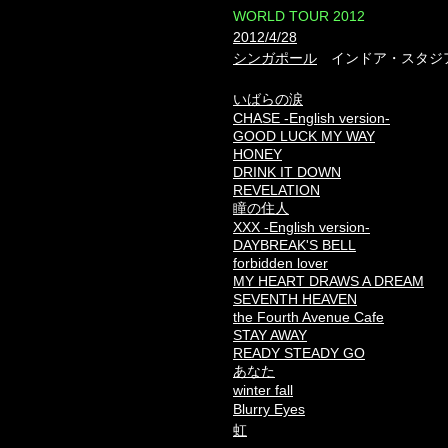
​WORLD TOUR 2012
2012/4/28
シンガポール
インドア・スタジ
いばらの涙
CHASE -English version-
GOOD LUCK MY WAY
HONEY
DRINK IT DOWN
REVELATION
瞳の住人
XXX -English version-
DAYBREAK'S BELL
forbidden lover
MY HEART DRAWS A DREAM
SEVENTH HEAVEN
the Fourth Avenue Cafe
STAY AWAY
READY STEADY GO
あなた
winter fall
Blurry Eyes
虹