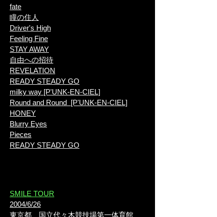
fate
瞳の住人
Driver's High
Feeling Fine
STAY AWAY
自由への招待
REVELATION
READY STEADY GO
milky way [P'UNK-EN-CIEL]
Round and Round [P'UNK-EN-CIEL]
HONEY
Blurry Eyes
Pieces
READY STEADY GO
​SMILE TOUR
2004/6/26
東京都
国立代々木競技場第一体育館