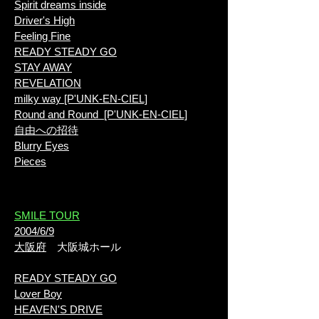
Spirit dreams inside
Driver's High
Feeling Fine
READY STEADY GO
STAY AWAY
REVELATION
milky way [P'UNK-EN-CIEL]
Round and Round [P'UNK-EN-CIEL]
自由への招待
Blurry Eyes
Pieces
​SMILE TOUR
2004/6/9
大阪府
大阪城ホール
READY STEADY GO
Lover Boy
HEAVEN'S DRIVE