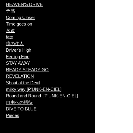
HEAVEN'S DRIVE
予感
Coming Closer
Time goes on
永遠
fate
瞳の住人
Driver's High
Feeling Fine
STAY AWAY
READY STEADY GO
REVELATION
Shout at the Devil
milky way [P'UNK-EN-CIEL]
Round and Round [P'UNK-EN-CIEL]
自由への招待
DIVE TO BLUE
Pieces