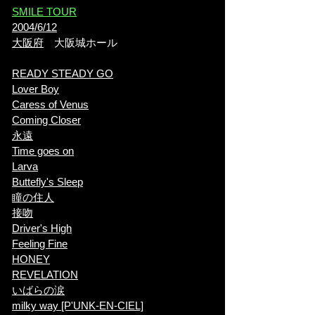
​SMILE TOUR
2004/6/12
大阪府
大阪城ホール
READY STEADY GO
Lover Boy
Caress of Venus
Coming Closer
永遠
Time goes on
Larva
​Buttefly's Sleep
瞳の住人
接吻
Driver's High
Feeling Fine
HONEY
REVELATION
いばらの涙
milky way [P'UNK-EN-CIEL]