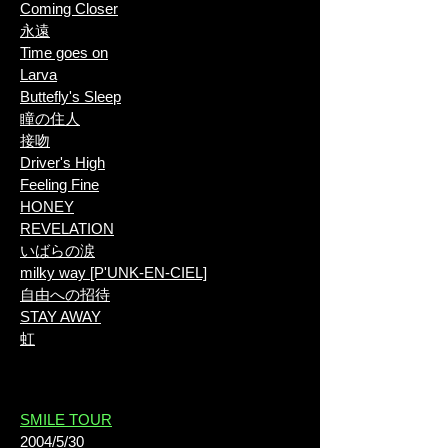
Coming Closer
永遠
Time goes on
Larva
​Buttefly's Sleep
瞳の住人
接吻
Driver's High
Feeling Fine
HONEY
REVELATION
いばらの涙
milky way [P'UNK-EN-CIEL]
自由への招待
STAY AWAY
虹
​SMILE TOUR
2004/5/30