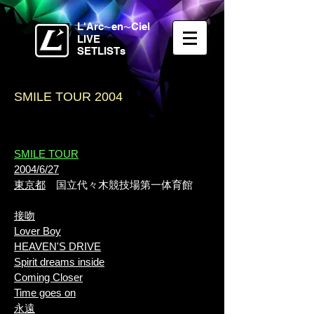
L'Arc
en
Ciel
〜
〜
LIVE
SETLISTs
SMILE TOUR 2004
​SMILE TOUR
2004/6/27
東京都
国立代々木競技場第一体育館
接吻
Lover Boy
HEAVEN'S DRIVE
Spirit dreams inside
Coming Closer
Time goes on
永遠