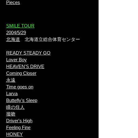
Pieces
​SMILE TOUR
2004/5/29
北海道
北海道立総合体育センター
READY STEADY GO
Lover Boy
HEAVEN'S DRIVE
Coming Closer
永遠
Time goes on
Larva
​Buttefly's Sleep
瞳の住人
接吻
Driver's High
Feeling Fine
HONEY