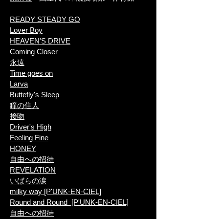
READY STEADY GO
Lover Boy
HEAVEN'S DRIVE
Coming Closer
永遠
Time goes on
Larva
​Buttefly's Sleep
瞳の住人
接吻
Driver's High
Feeling Fine
HONEY
自由への招待
REVELATION
いばらの涙
milky way [P'UNK-EN-CIEL]
Round and Round [P'UNK-EN-CIEL]
自由への招待