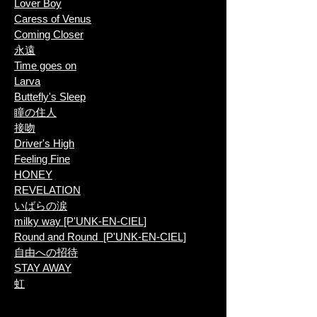
Lover Boy
Caress of Venus
Coming Closer
永遠
Time goes on
Larva
​Buttefly's Sleep
瞳の住人
接吻
Driver's High
Feeling Fine
HONEY
REVELATION
いばらの涙
milky way [P'UNK-EN-CIEL]
Round and Round [P'UNK-EN-CIEL]
自由への招待
STAY AWAY
虹