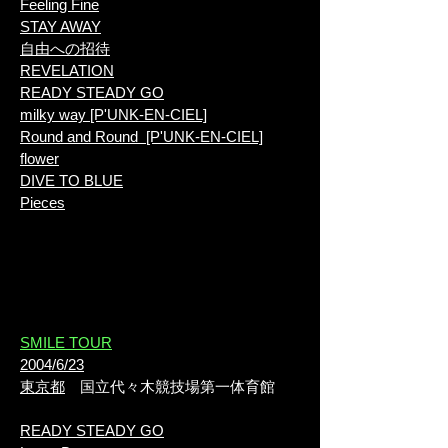
Feeling Fine
STAY AWAY
自由への招待
REVELATION
READY STEADY GO
milky way [P'UNK-EN-CIEL]
Round and Round [P'UNK-EN-CIEL]
flower
DIVE TO BLUE
Pieces
​SMILE TOUR
2004/6/23
東京都
国立代々木競技場第一体育館
READY STEADY GO