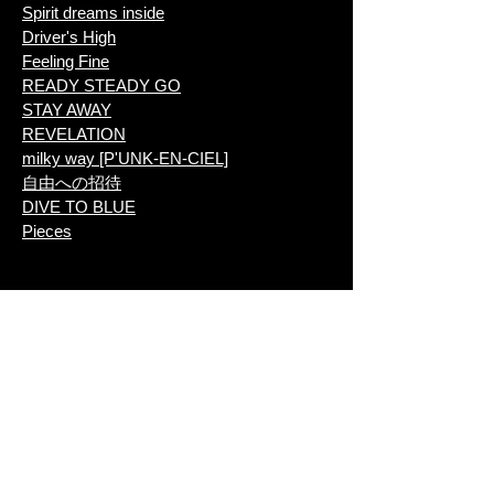
Spirit dreams inside
Driver's High
Feeling Fine
READY STEADY GO
STAY AWAY
REVELATION
milky way [P'UNK-EN-CIEL]
自由への招待
DIVE TO BLUE
Pieces
​SMILE TOUR
2004/5/22
宮城県
仙台市体育館
READY STEADY GO
Lover Boy
HEAVEN'S DRIVE
Coming Closer