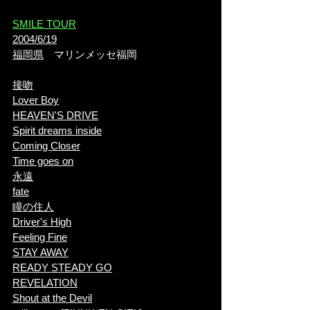
​SMILE TOUR
2004/6/19
福岡県
マリンメッセ福岡
接吻
Lover Boy
HEAVEN'S DRIVE
Spirit dreams inside
Coming Closer
Time goes on
永遠
fate
瞳の住人
Driver's High
Feeling Fine
STAY AWAY
READY STEADY GO
REVELATION
Shout at the Devil