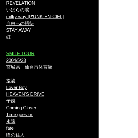
REVELATION
いばらの涙
milky way [P'UNK-EN-CIEL]
自由への招待
STAY AWAY
虹
​SMILE TOUR
2004/5/23
宮城県
仙台市体育館
接吻
Lover Boy
HEAVEN'S DRIVE
予感
Coming Closer
Time goes on
永遠
fate
瞳の住人