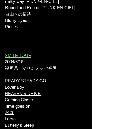
milky way [P'UNK-EN-CIEL]
Round and Round [P'UNK-EN-CIEL]
自由への招待
Blurry Eyes
Pieces
​SMILE TOUR
2004/6/18
福岡県
マリンメッセ福岡
READY STEADY GO
Lover Boy
HEAVEN'S DRIVE
Coming Closer
Time goes on
永遠
Larva
​Buttefly's Sleep