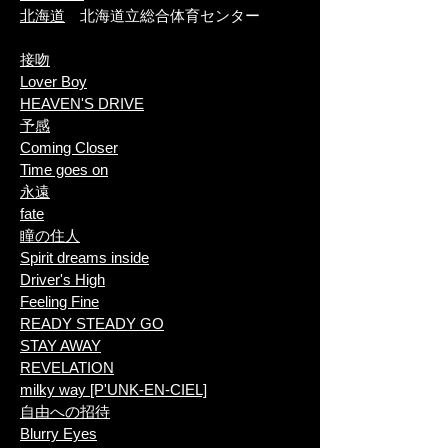
北海道
北海道立総合体育センター
接吻
Lover Boy
HEAVEN'S DRIVE
予感
Coming Closer
Time goes on
永遠
fate
瞳の住人
Spirit dreams inside
Driver's High
Feeling Fine
READY STEADY GO
STAY AWAY
REVELATION
milky way [P'UNK-EN-CIEL]
自由への招待
Blurry Eyes