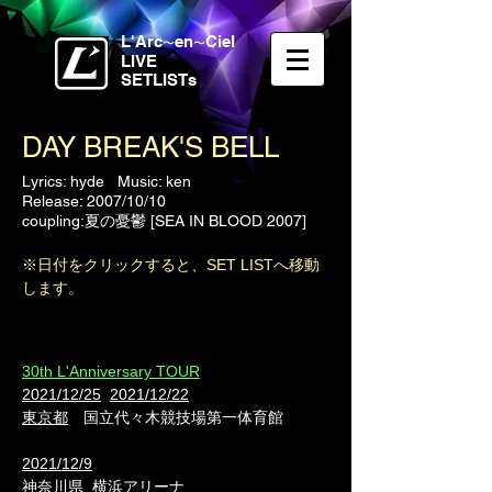
L'Arc
en
Ciel
〜
〜
LIVE
SETLISTs
DAY BREAK'S BELL
Lyrics: hyde Music: ken
Release: 2007/10/10
coupling:夏の憂鬱 [SEA IN BLOOD 2007]
※日付をクリックすると、SET LISTへ移動
します。
30th L'Anniversary TOUR
2021/12/25
2021/12/22
東京都
国立代々木競技場第一体育館
2021/12/9
神奈川県
横浜アリーナ