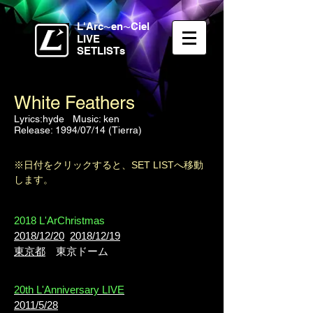
L'Arc
en
Ciel
〜
〜
LIVE
SETLISTs
White Feathers
Lyrics:hyde Music: ken
Release: 1994/07/14 (Tierra)
※日付をクリックすると、SET LISTへ移動
します。
2018 L'ArChristmas
2018/12/20
2018/12/19
東京都
東京ドーム
20th L'Anniversary LIVE
2011/5/28