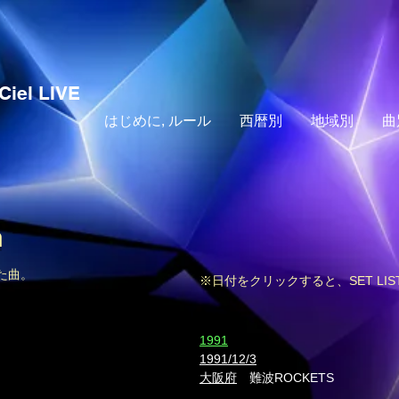
Ciel LIVE
はじめに, ルール
西暦別
地域別
曲
n
れた曲。
※日付をクリックすると、SET LI
​1991
1991/12/3
大阪府
難波ROCKETS