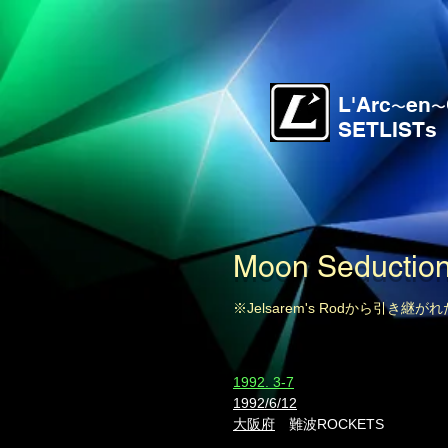
L'Arc
en
〜
〜
SETLISTs
Moon Seductio
※Jelsarem's Rodから引き継が
​1992. 3-7
1992/6/12
大阪府
難波ROCKETS