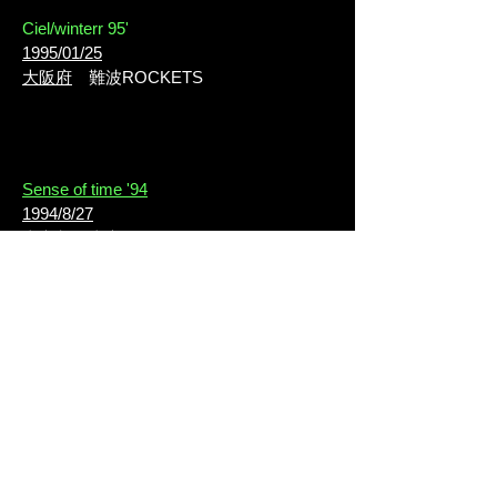
Ciel/winterr 95'
1995/01/25
大阪府
難波ROCKETS
Sense of time '94
1994/8/27
東京都
東京ベイNKホール
1994/8/23
北海道
ペニーレーン
1994/8/3
宮城県
仙台市青年文化センター
1994/7/22
福岡県
都久志会館