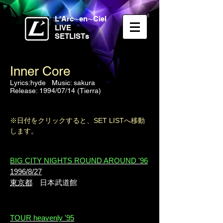
L'Arc
en
Ciel
〜
〜
LIVE
SETLISTs
Inner Core
Lyrics:hyde Music: sakura
Release: 1994/07/14 (Tierra)
※日付をクリックすると、SET LISTへ移動
します。
BIG CITY NIGHTS ROUND AROUND '96
1996/8/27
東京都
日本武道館
TOUR heavenly '95