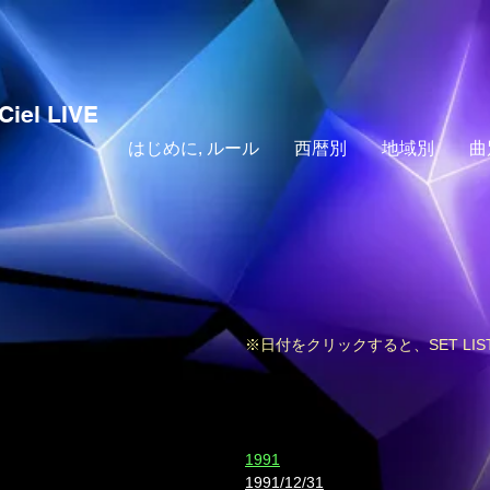
Ciel LIVE
はじめに, ルール
西暦別
地域別
曲
※日付をクリックすると、SET LI
​1991
1991/12/31