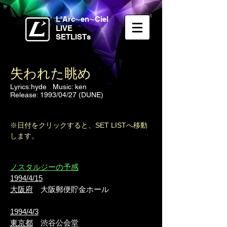
L'Arc
en
Ciel
〜
〜
LIVE
SETLISTs
失われた眺め
Lyrics:hyde Music: ken
Release: 1
993/04/27 (DUNE)
※日付をクリックすると、SET LISTへ移動
します。
ノスタルジーの予感
1994/4/15
大阪府
大阪郵便貯金ホール
1994/4/3
東京都
渋谷公会堂