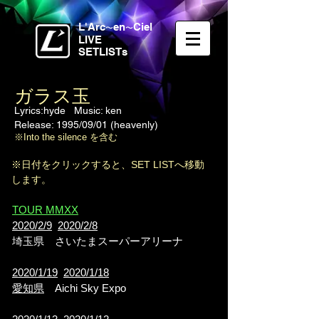
L'Arc
en
Ciel
〜
〜
LIVE
SETLISTs
ガラス玉
Lyrics:hyde Music: ken
Release: 1995/09/01 (heavenly)
※Into the silence を含む
※日付をクリックすると、SET LISTへ移動
します。
TOUR MMXX
2020/2/9
2020/2/8
埼玉県 さいたまスーパーアリーナ
2020/1/19
2020/1/18
愛知県
Aichi Sky Expo