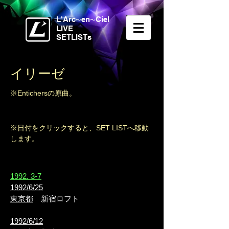
L'Arc
en
Ciel
〜
〜
LIVE
SETLISTs
イリーゼ
※Entichersの原曲。
※日付をクリックすると、SET LISTへ移動
します。
​1992. 3-7
1992/6/25
東京都
新宿ロフト
1992/6/12