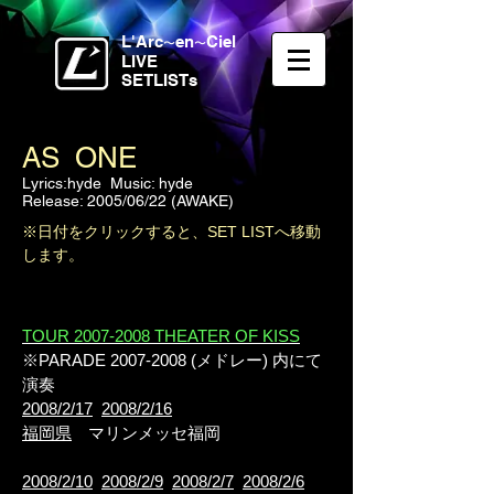
L'Arc
en
Ciel
〜
〜
LIVE
SETLISTs
AS ONE
Lyrics:hyde Music: hyde
Release: 2005/06/22 (AWAKE)
※日付をクリックすると、SET LISTへ移動
します。
TOUR 2007-2008 THEATER OF KISS
※PARADE
2007-2008
(メドレー) 内にて
演奏
2008/2/17
2008/2/16
福岡県
マリンメッセ福岡
2008/2/10
2008/2/9
2008/2/7
2008/2/6