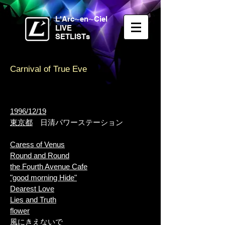
L'Arc
en
Ciel
〜
〜
LIVE
SETLISTs
Carnival of True Eve
1996/12/19
東京都
日清パワーステーション
Caress of Venus
Round and Round
the Fourth Avenue Cafe
"good morning Hide"
Dearest Love
Lies and Truth
flower
風にきえないで