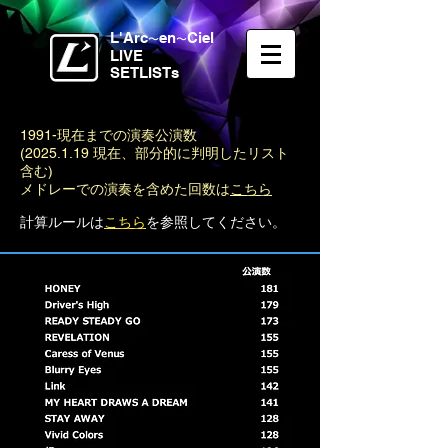
L'Arc
en
Ciel
〜
〜
LIVE
SETLISTs
1991-現在までの演奏公演数
(2025.1.19
現在、部分的に判明したリスト
含む)
​メドレーでの演奏を含めた回数は
こちら
計算ルールは
こちら
を参照してください。